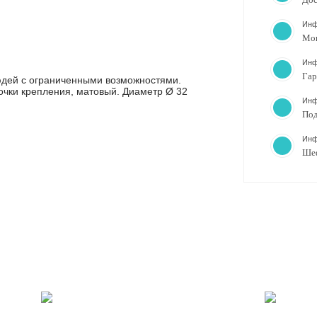
Инф
Мо
Инф
Гар
юдей с ограниченными возможностями.
очки крепления, матовый. Диаметр Ø 32
Инф
Под
Инф
Ше