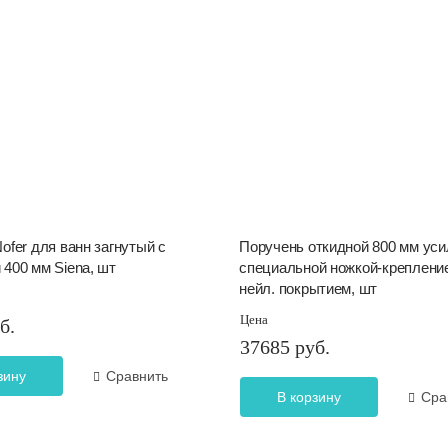
ofer для ванн загнутый с
Поручень откидной 800 мм ус
400 мм Siena, шт
специальной ножкой-крепление
нейл. покрытием, шт
Цена
б.
37685 руб.
зину
Сравнить
В корзину
Сра