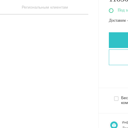
Региональным клиентам
Под з
Доставим 
Бес
ком
Инф
Дос