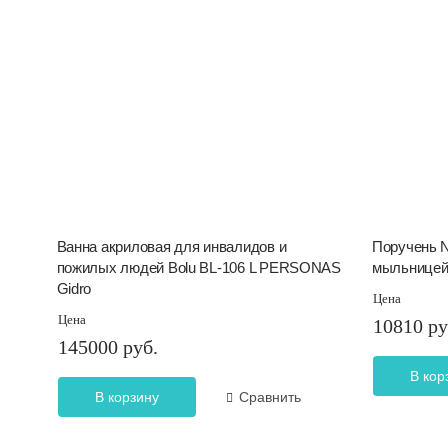
Ванна акриловая для инвалидов и
Поручень N
пожилых людей Bolu BL-106 L PERSONAS
мыльницей 
Gidro
Цена
Цена
10810 ру
145000 руб.
В кор
В корзину
Сравнить