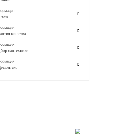
ормация
нтаж
ормация
антия качества
ормация
бор сантехники
ормация
ф-монтаж