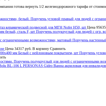
компания готова вернуть 1/2 железнодорожного тарифа от стоимо
Поручень угловой правый для людей с огран
таз керамический подвесной для МГН Nofer H50, шт
Цена
95635
Поручень полукруглый для людей с огр. в
Поручень настенный
ине
Цена
34317 руб.
В корзину
Сравнить
Поручень углов
нить
Поручень полукруглый для людей с ограниченными во
Ванна акриловая для инвалидо