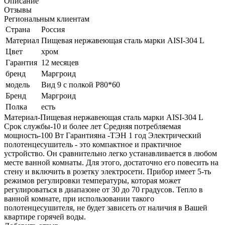
Описание
Отзывы
Региональным клиентам
Страна
Россия
Материал
Пищевая нержавеющая сталь марки AISI-304 L
Цвет
хром
Гарантия
12 месяцев
бренд
Маргроид
модель
Вид 9 с полкой Р80*60
Бренд
Маргроид
Полка
есть
Материал-Пищевая нержавеющая сталь марки AISI-304 L
Срок службы-10 и более лет Средняя потребляемая
мощность-100 Вт Гарантияна -ТЭН 1 год Электрический
полотенцесушитель - это компактное и практичное
устройство. Он сравнительно легко устанавливается в любом
месте ванной комнаты. Для этого, достаточно его повесить на
стену и включить в розетку электросети. Прибор имеет 5-ть
режимов регулировки температуры, которая может
регулироваться в диапазоне от 30 до 70 градусов. Тепло в
ванной комнате, при использовании такого
полотенцесушителя, не будет зависеть от наличия в Вашей
квартире горячей воды.