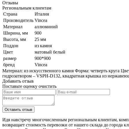
Отзывы
Региональным клиентам
Страна
Италия
Производитель
Vincea
Материал
аллюминий
Ширина, мм
900
Высота, мм
25 мм
Поддон
из камня
Цвет
матовый белый
размер
900*900
бренд
Vincea
Материал: из искусственного камня Форма: четверть круга Цве
гидрозатвором – VSPH-D132, квадратная крышка из нержавеющ
Добавить отзыв
Поставьте оценку
очистить
Идя навстречу многочисленным региональным клиентам, компа
возвращает стоимость перевозки от нашего склада до города к