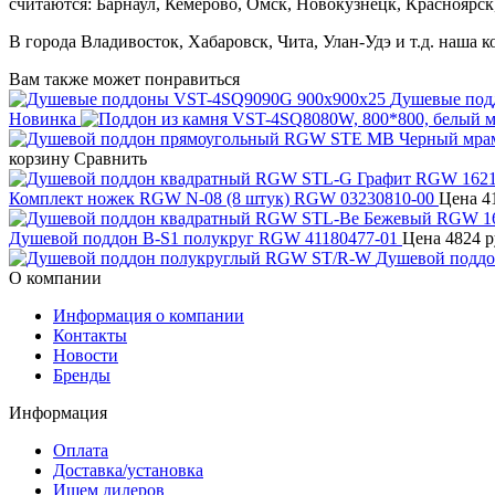
считаются: Барнаул, Кемерово, Омск, Новокузнецк, Красноярск
В города Владивосток, Хабаровск, Чита, Улан-Удэ и т.д. наша 
Вам также может понравиться
Душевые под
Новинка
корзину
Сравнить
Комплект ножек RGW N-08 (8 штук) RGW 03230810-00
Цена
41
Душевой поддон B-S1 полукруг RGW 41180477-01
Цена
4824 р
Душевой подд
О компании
Информация о компании
Контакты
Новости
Бренды
Информация
Оплата
Доставка/установка
Ищем дилеров