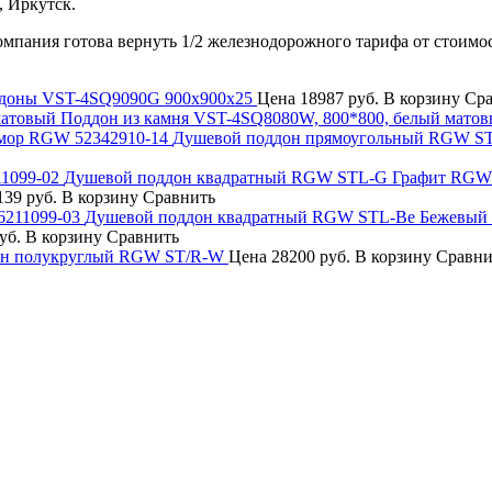
, Иркутск.
компания готова вернуть 1/2 железнодорожного тарифа от стоимо
доны VST-4SQ9090G 900х900x25
Цена
18987 руб.
В корзину
Сра
Поддон из камня VST-4SQ8080W, 800*800, белый мато
Душевой поддон прямоугольный RGW S
Душевой поддон квадратный RGW STL-G Графит RGW 
39 руб.
В корзину
Сравнить
Душевой поддон квадратный RGW STL-Be Бежевый
уб.
В корзину
Сравнить
он полукруглый RGW ST/R-W
Цена
28200 руб.
В корзину
Сравни