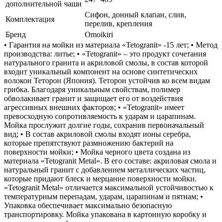
дополнительной чаши
Сифон, донный клапан, слив,
Комплектация
перелив, крепления
Бренд
Omoikiri
• Гарантия на мойки из материала «Tetogranit» -15 лет; • Метод
производства: литье; • «Tetogranit» – это продукт сочетания
натурального гранита и акриловой смолы, в состав которой
входит уникальный компонент на основе синтетических
волокон Теторон (Япония). Теторон устойчив ко всем видам
грибка. Благодаря уникальным свойствам, полимер
обволакивает гранит и защищает его от воздействия
агрессивных внешних факторов; • «Tetogranit» имеет
превосходную сопротивляемость к ударам и царапинам.
Мойка прослужит долгие годы, сохранив первоначальный
вид; • В состав акриловой смолы входят ионы серебра,
которые препятствуют размножению бактерий на
поверхности мойки; • Мойка черного цвета создана из
материала «Tetogranit Metal». В его составе: акриловая смола и
натуральный гранит с добавлением металлических частиц,
которые придают блеск и мерцание поверхности мойки.
«Tetogranit Metal» отличается максимальной устойчивостью к
температурным перепадам, ударам, царапинам и пятнам; •
Упаковка обеспечивает максимально безопасную
транспортировку. Мойка упакована в картонную коробку и