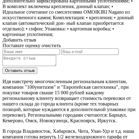
дополнительно зафиксирована картонными уплотнениями; •
В комплект включены крепления, донный клапан; •
Идеальное сочетание со смесителями OMOIKIRI Nagano из
искусственного камня; Комплектация: • крепления; • донный
клапан (автоматический дон- ный клапан приобретается
отдельно); • сифон; Упаковка: • картонная коробка; •
картонные уплотнения;
Добавить отзыв
Поставьте оценку
очистить
Идя навстречу многочисленным региональным клиентам,
компании "100унитазов" и "Европейская сантехника", при
покупке товаров свыше 15 000 рублей каждому
региональному клиенту возвращает стоимость перевозки от
нашего склада до города клиента (кроме тех товарных
позиций, которые нуждаются в дополнительной упаковке при
перевозке). Региональными городами считаются: Барнаул,
Кемерово, Омск, Новокузнецк, Красноярск, Иркутск.
В города Владивосток, Хабаровск, Чита, Улан-Удэ и т.д. наша
компания готова вернуть 1/2 железнодорожного тарифа от