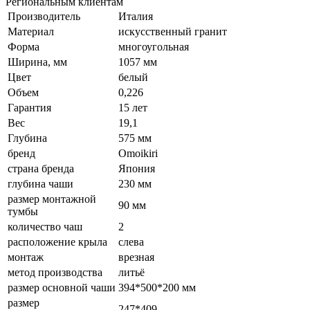
Региональным клиентам
Производитель
Италия
Материал
искусственный гранит
Форма
многоугольная
Ширина, мм
1057 мм
Цвет
белый
Объем
0,226
Гарантия
15 лет
Вес
19,1
Глубина
575 мм
бренд
Omoikiri
страна бренда
Япония
глубина чаши
230 мм
размер монтажной
90 мм
тумбы
количество чаш
2
расположение крыла
слева
монтаж
врезная
метод производства
литьё
размер основной чаши
394*500*200 мм
размер
247*409