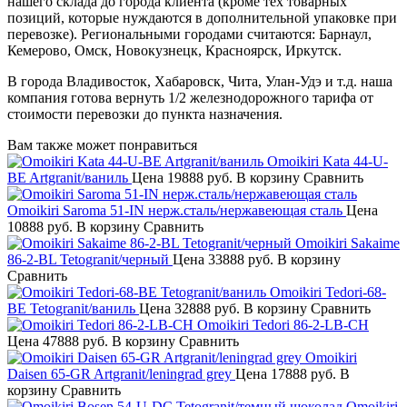
нашего склада до города клиента (кроме тех товарных
позиций, которые нуждаются в дополнительной упаковке при
перевозке). Региональными городами считаются: Барнаул,
Кемерово, Омск, Новокузнецк, Красноярск, Иркутск.
В города Владивосток, Хабаровск, Чита, Улан-Удэ и т.д. наша
компания готова вернуть 1/2 железнодорожного тарифа от
стоимости перевозки до пункта назначения.
Вам также может понравиться
Omoikiri Kata 44-U-
BE Artgranit/ваниль
Цена
19888 руб.
В корзину
Сравнить
Omoikiri Saroma 51-IN нерж.сталь/нержавеющая сталь
Цена
10888 руб.
В корзину
Сравнить
Omoikiri Sakaime
86-2-BL Tetogranit/черный
Цена
33888 руб.
В корзину
Сравнить
Omoikiri Tedori-68-
BE Tetogranit/ваниль
Цена
32888 руб.
В корзину
Сравнить
Omoikiri Tedori 86-2-LB-CH
Цена
47888 руб.
В корзину
Сравнить
Omoikiri
Daisen 65-GR Artgranit/leningrad grey
Цена
17888 руб.
В
корзину
Сравнить
Omoikiri