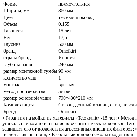
Форма
прямоугольная
Ширина, мм
860 мм
Цвет
темный шоколад
Объем
0,155
Гарантия
15 лет
Вес
17,6
Глубина
500 мм
бренд
Omoikiri
страна бренда
Япония
глубина чаши
240 мм
размер монтажной тумбы
90 мм
количество чаш
1
монтаж
врезная
метод производства
литьё
размер основной чаши
790*430*210 мм
Комплектация
Сифон, донный клапан, слив, перели
Бренд
Omoikiri
• Гарантия на мойки из материала «Tetogranit» -15 лет; • Метод
уникальный компонент на основе синтетических волокон Тетор
защищает его от воздействия агрессивных внешних факторов; •
первоначальный вид; • В состав акриловой смолы входят ионы 