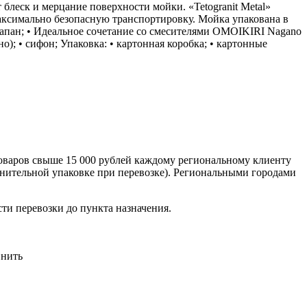
 блеск и мерцание поверхности мойки. «Tetogranit Metal»
аксимально безопасную транспортировку. Мойка упакована в
апан; • Идеальное сочетание со смесителями OMOIKIRI Nagano
); • сифон; Упаковка: • картонная коробка; • картонные
оваров свыше 15 000 рублей каждому региональному клиенту
лнительной упаковке при перевозке). Региональными городами
сти перевозки до пункта назначения.
нить