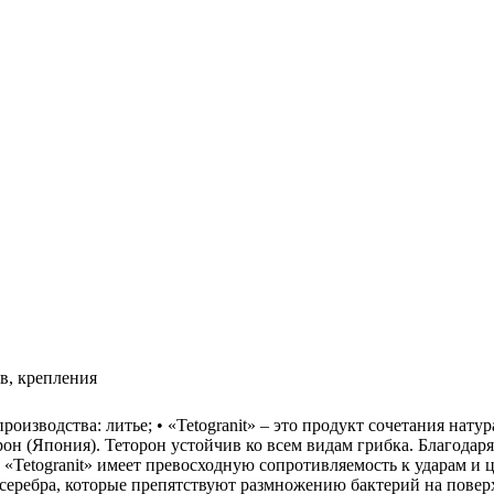
в, крепления
 производства: литье; • «Tetogranit» – это продукт сочетания нат
он (Япония). Теторон устойчив ко всем видам грибка. Благодар
 «Tetogranit» имеет превосходную сопротивляемость к ударам и
серебра, которые препятствуют размножению бактерий на поверх