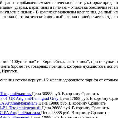
ный гранит с добавлением металлических частиц, которые придают
падам, ударам, царапинам и пятнам; • Упаковка обеспечивает м
и уплотнениями; • В комплект включены крепления, донный кл
 клапан (автоматический дон- ный клапан приобретается отдельно
нии "100унитазов" и "Европейская сантехника", при покупке т
лиента (кроме тех товарных позиций, которые нуждаются в допо
, Иркутск.
компания готова вернуть 1/2 железнодорожного тарифа от стоимо
Tetogranit/ваниль
Цена
30888 руб.
В корзину
Сравнить
a 61-GR Artgranit/Leningrad Grey
Цена
17888 руб.
В корзину
Срав
CA Artgranit/карамель
Цена
19888 руб.
В корзину
Сравнить
U-BL Tetogranit/черный
Цена
26888 руб.
В корзину
Сравнить
-C-PA Artgranit/пастила
Цена
28888 руб.
В корзину
Сравнить
Artgranit/черный
Цена
22888 руб.
В корзину
Сравнить