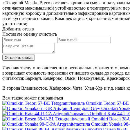
«Tetogranit Metal». В его составе: акриловая смола и натураль
отличается максимальной устойчивостью к температурным пере
картонную коробку и дополнительно зафиксирована картонным
из искусственного камня; Комплектация: • крепления; • донный
уплотнения;
Добавить отзыв
Поставьте оценку
очистить
Идя навстречу многочисленным региональным клиентам, компа
возвращает стоимость перевозки от нашего склада до города к
считаются: Барнаул, Кемерово, Омск, Новокузнецк, Красноярск
В города Владивосток, Хабаровск, Чита, Улан-Удэ и т.д. наша 
Вам также может понравиться
Omoikiri Tedori 57-BE 
Omoikiri Yonak
Omoikiri Kata 44-U-
Omoikiri Bosen 38-
Omoikiri Yonaka 98
Omoikiri Daisen 86-BL 