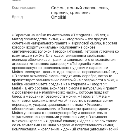
Комплектация
Сифон, донный клапан, слив,
перелив, крепления
Бренд
Omoikiri
• Гарантия на мойки из материала «Tetogranit» -15 лет; •
Метод производства: литье; • «Tetogranit» – это продукт
сочетания натурального гранита и акриловой смолы, в состав
которой входит уникальный компонент на основе
синтетических волокон Теторон (Япония). Теторон устойчив ко
всем видам грибка. Благодаря уникальным свойствам,
полимер обволакивает гранит и защищает его от воздействия
агрессивных внешних факторов; • «Tetogranit» имеет
превосходную сопротивляемость к ударам и царапинам.
Мойка прослужит долгие годы, сохранив первоначальный вид;
• В состав акриловой смолы входят ионы серебра, которые
препятствуют размножению бактерий на поверхности мойки; •
Мойка черного цвета создана из материала «Tetogranit
Metal». В его составе: акриловая смола и натуральный гранит
с добавлением металлических частиц, которые придают
блеск и мерцание поверхности мойки. «Tetogranit Metal»
отличается максимальной устойчивостью к температурным
перепадам, ударам, царапинам и пятнам; • Упаковка
обеспечивает максимально безопасную транспортировку.
Мойка упакована в картонную коробку и дополнительно
зафиксирована картонными уплотнениями; • В комплект
включены крепления, донный клапан; • Идеальное сочетание
со смесителями OMOIKIRI Nagano из искусственного камня;
Комплектация: • крепления; • донный клапан (автоматический