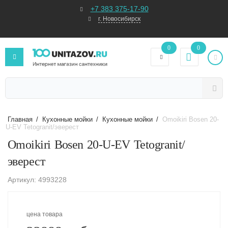
+7 383 375-17-90
г. Новосибирск
0
0
Главная
/
Кухонные мойки
/
Кухонные мойки
/
Omoikiri Bosen 20-
U-EV Tetogranit/эверест
Omoikiri Bosen 20-U-EV Tetogranit/
эверест
Артикул: 4993228
цена товара