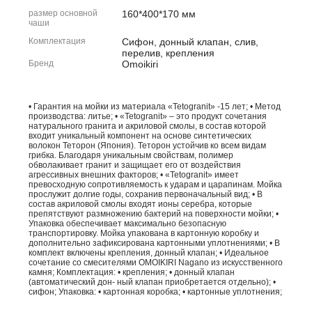
размер основной
160*400*170 мм
чаши
Комплектация
Сифон, донный клапан, слив,
перелив, крепления
Бренд
Omoikiri
• Гарантия на мойки из материала «Tetogranit» -15 лет; • Метод
производства: литье; • «Tetogranit» – это продукт сочетания
натурального гранита и акриловой смолы, в состав которой
входит уникальный компонент на основе синтетических
волокон Теторон (Япония). Теторон устойчив ко всем видам
грибка. Благодаря уникальным свойствам, полимер
обволакивает гранит и защищает его от воздействия
агрессивных внешних факторов; • «Tetogranit» имеет
превосходную сопротивляемость к ударам и царапинам. Мойка
прослужит долгие годы, сохранив первоначальный вид; • В
состав акриловой смолы входят ионы серебра, которые
препятствуют размножению бактерий на поверхности мойки; •
Упаковка обеспечивает максимально безопасную
транспортировку. Мойка упакована в картонную коробку и
дополнительно зафиксирована картонными уплотнениями; • В
комплект включены крепления, донный клапан; • Идеальное
сочетание со смесителями OMOIKIRI Nagano из искусственного
камня; Комплектация: • крепления; • донный клапан
(автоматический дон- ный клапан приобретается отдельно); •
сифон; Упаковка: • картонная коробка; • картонные уплотнения;