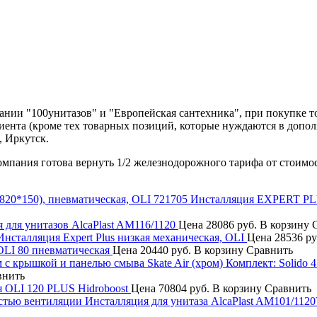
нии "100унитазов" и "Европейская сантехника", при покупке т
лиента (кроме тех товарных позиций, которые нуждаются в допо
, Иркутск.
компания готова вернуть 1/2 железнодорожного тарифа от стоимо
721705 Инсталляция EXPERT PLUS
 для унитазов AlcaPlast AM116/1120
Цена
28086 руб.
В корзину
Инсталляция Expert Plus низкая механическая, OLI
Цена
28536 ру
OLI 80 пневматическая
Цена
20440 руб.
В корзину
Сравнить
Комплект: Solido 
внить
 OLI 120 PLUS Hidroboost
Цена
70804 руб.
В корзину
Сравнить
Инсталляция для унитаза AlcaPlast AM101/112