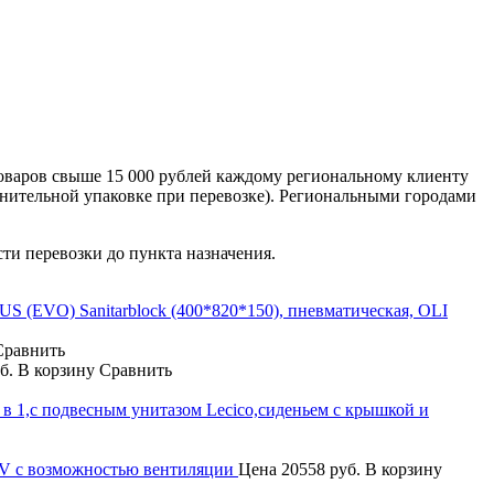
оваров свыше 15 000 рублей каждому региональному клиенту
лнительной упаковке при перевозке). Региональными городами
сти перевозки до пункта назначения.
 (EVO) Sanitarblock (400*820*150), пневматическая, OLI
Сравнить
б.
В корзину
Сравнить
4 в 1,с подвесным унитазом Lecico,сиденьем с крышкой и
0V с возможностью вентиляции
Цена
20558 руб.
В корзину