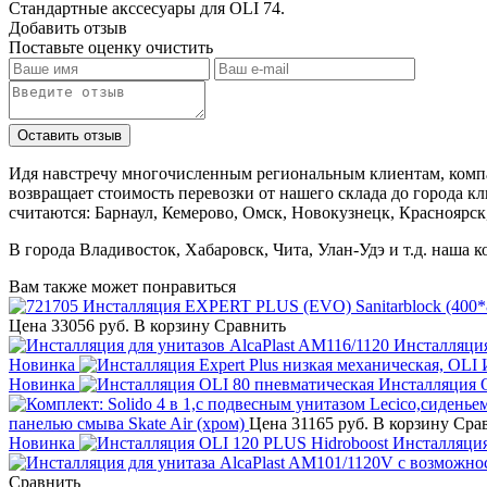
Стaндартные аксcесуары для OLI 74.
Добавить отзыв
Поставьте оценку
очистить
Идя навстречу многочисленным региональным клиентам, компа
возвращает стоимость перевозки от нашего склада до города к
считаются: Барнаул, Кемерово, Омск, Новокузнецк, Красноярск
В города Владивосток, Хабаровск, Чита, Улан-Удэ и т.д. наша 
Вам также может понравиться
Цена
33056 руб.
В корзину
Сравнить
Инсталляция
Новинка
Новинка
Инсталляция 
панелью смыва Skate Air (хром)
Цена
31165 руб.
В корзину
Сра
Новинка
Инсталляция
Сравнить