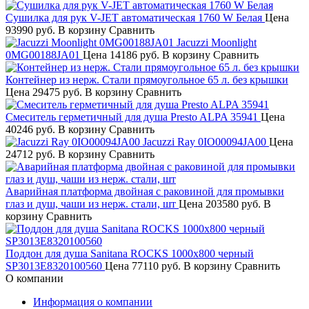
Сушилка для рук V-JET автоматическая 1760 W Белая
Цена
93990 руб.
В корзину
Сравнить
Jacuzzi Moonlight
0MG00188JA01
Цена
14186 руб.
В корзину
Сравнить
Контейнер из нерж. Стали прямоугольное 65 л. без крышки
Цена
29475 руб.
В корзину
Сравнить
Смеситель герметичный для душа Presto ALPA 35941
Цена
40246 руб.
В корзину
Сравнить
Jacuzzi Ray 0IO00094JA00
Цена
24712 руб.
В корзину
Сравнить
Аварийная платформа двойная с раковиной для промывки
глаз и душ, чаши из нерж. стали, шт
Цена
203580 руб.
В
корзину
Сравнить
Поддон для душа Sanitana ROCKS 1000х800 черный
SP3013E8320100560
Цена
77110 руб.
В корзину
Сравнить
О компании
Информация о компании