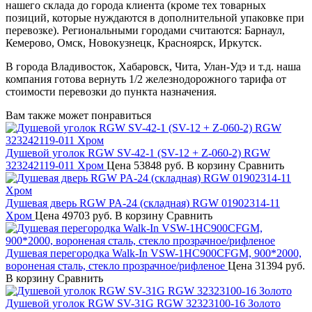
нашего склада до города клиента (кроме тех товарных
позиций, которые нуждаются в дополнительной упаковке при
перевозке). Региональными городами считаются: Барнаул,
Кемерово, Омск, Новокузнецк, Красноярск, Иркутск.
В города Владивосток, Хабаровск, Чита, Улан-Удэ и т.д. наша
компания готова вернуть 1/2 железнодорожного тарифа от
стоимости перевозки до пункта назначения.
Вам также может понравиться
Душевой уголок RGW SV-42-1 (SV-12 + Z-060-2) RGW
323242119-011 Хром
Цена
53848 руб.
В корзину
Сравнить
Душевая дверь RGW PA-24 (складная) RGW 01902314-11
Хром
Цена
49703 руб.
В корзину
Сравнить
Душевая перегородка Walk-In VSW-1HC900CFGM, 900*2000,
вороненая сталь, стекло прозрачное/рифленое
Цена
31394 руб.
В корзину
Сравнить
Душевой уголок RGW SV-31G RGW 32323100-16 Золото