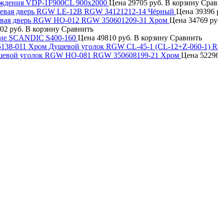
ждения VDP-1F900CL 900x2000
Цена
29705 руб.
В корзину
Срав
евая дверь RGW LE-12B RGW 34121212-14 Чёрный
Цена
39396 
вая дверь RGW HO-012 RGW 350601209-31 Хром
Цена
34769 ру
02 руб.
В корзину
Сравнить
ие SCANDIC S400-160
Цена
49810 руб.
В корзину
Сравнить
Душевой уголок RGW CL-45-1 (CL-12+Z-060-1) 
евой уголок RGW HO-081 RGW 350608199-21 Хром
Цена
52296