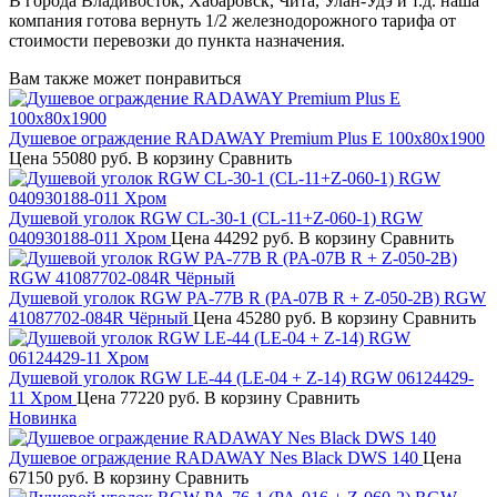
В города Владивосток, Хабаровск, Чита, Улан-Удэ и т.д. наша
компания готова вернуть 1/2 железнодорожного тарифа от
стоимости перевозки до пункта назначения.
Вам также может понравиться
Душевое ограждение RADAWAY Premium Plus Е 100х80х1900
Цена
55080 руб.
В корзину
Сравнить
Душевой уголок RGW CL-30-1 (CL-11+Z-060-1) RGW
040930188-011 Хром
Цена
44292 руб.
В корзину
Сравнить
Душевой уголок RGW PA-77B R (PA-07B R + Z-050-2B) RGW
41087702-084R Чёрный
Цена
45280 руб.
В корзину
Сравнить
Душевой уголок RGW LE-44 (LE-04 + Z-14) RGW 06124429-
11 Хром
Цена
77220 руб.
В корзину
Сравнить
Новинка
Душевое ограждение RADAWAY Nes Black DWS 140
Цена
67150 руб.
В корзину
Сравнить