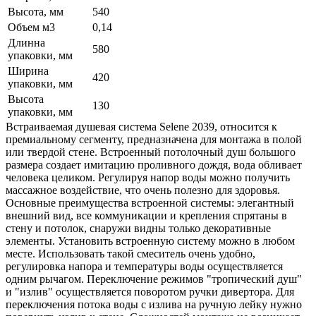
Высота, мм
540
Объем м3
0,14
Длинна
580
упаковки, мм
Ширина
420
упаковки, мм
Высота
130
упаковки, мм
Встраиваемая душевая система Selene 2039, относится к
премиальному сегменту, предназначена для монтажа в полой
или твердой стене. Встроенный потолочный душ большого
размера создает имитацию проливного дождя, вода обливает
человека целиком. Регулируя напор воды можно получить
массажное воздействие, что очень полезно для здоровья.
Основные преимущества встроенной системы: элегантный
внешний вид, все коммуникации и крепления спрятаны в
стену и потолок, снаружи видны только декоративные
элементы. Установить встроенную систему можно в любом
месте. Использовать такой смеситель очень удобно,
регулировка напора и температуры воды осуществляется
одним рычагом. Переключение режимов "тропический душ"
и "излив" осуществляется поворотом ручки дивертора. Для
переключения потока воды с излива на ручную лейку нужно