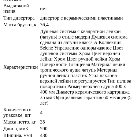
Выдвижной
нет
излив
Тип дивертора
дивертор с керамическими пластинами
Масса брутто, кг
36,4
Душевая система с квадратной лейкой
(латунь) в стиле модерн Душевая система
сделана из латуни класса А Коллекция
Selene Управление однорычажное Цвет
душевой системы Хром Цвет верхней
лейки Хром Цвет ручной лейки Хром
Поверхность Глянцевая Материал лейки
Характеристики
тропического душа латунь Материал
ручной лейки пластик Угол наклона
верхней лейки не регулируется Тип излива
поворотный Размер верхнего душа 400 x
400 мм Диаметр керамического картриджа
35 мм Официальная гарантия 60 месяцев (5
лет)
Количество в
4
упаковке, шт
Масса нетто, кг
35
Длина, мм3
590
Ширина, мм4
430