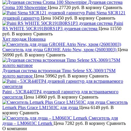
Душевая система
Croma 100 Showerpipe
Цена
27720 руб.
В корзину
Сравнить
Paini Siena SICR121
душевой гарнитур
Цена
10450 руб.
В корзину
Сравнить
Paini
RS WHITE 50CR191B0RS1P3 душевая система
Цена
11550
руб.
В корзину
Сравнить
Хит продаж
Новинка
Смеситель для душа GROHE Atrio New, хром (26003003)
Цена
56990 руб.
В корзину
Сравнить
Душевая система встроенная Timo Selene SX-3069/17SM
золото матовое
Цена
59962 руб.
В корзину
Сравнить
Paini - 53CR440TP4 душевой гарнитур для встраиваемого
смесителя
Цена
14960 руб.
В корзину
Сравнить
Смеситель
Lemark Plus Grace LM1503C для душа
Цена
6149 руб.
В
корзину
Сравнить
Смеситель для
душа – LM0603C Lemark
Цена
7282 руб.
В корзину
Сравнить
О компании