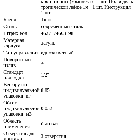
кронштейны (комплект) - 1 шт. Подводка к
тропической лейке 1м - 1 шт. Инструкция -
1 шт.
Бренд
Timo
Стиль
современный стиль
Штрих-код
4627174663198
Материал
латунь
корпуса
Тип управления
однозахватный
Поворотный
да
излив
Стандарт
1/2"
подводки
Вес брутто
индивидуальной
8.85
упаковки, кг
Объем
индивидуальной
0.032
упаковки, м3
Область
бытовая
применения
Отверстия для
3 отверстия
монтажа