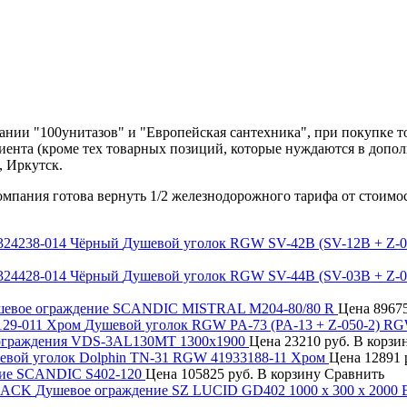
нии "100унитазов" и "Европейская сантехника", при покупке т
лиента (кроме тех товарных позиций, которые нуждаются в допо
, Иркутск.
компания готова вернуть 1/2 железнодорожного тарифа от стоимо
Душевой уголок RGW SV-42B (SV-12B + Z-
Душевой уголок RGW SV-44B (SV-03B + Z-
евое ограждение SCANDIC MISTRAL M204-80/80 R
Цена
89675
Душевой уголок RGW PA-73 (PA-13 + Z-050-2) R
ограждения VDS-3AL130MT 1300х1900
Цена
23210 руб.
В корзи
евой уголок Dolphin TN-31 RGW 41933188-11 Хром
Цена
12891 
ие SCANDIC S402-120
Цена
105825 руб.
В корзину
Сравнить
Душевое ограждение SZ LUCID GD402 1000 x 300 x 200