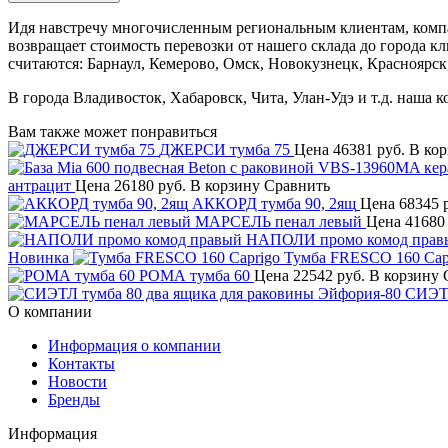
Идя навстречу многочисленным региональным клиентам, компа
возвращает стоимость перевозки от нашего склада до города к
считаются: Барнаул, Кемерово, Омск, Новокузнецк, Красноярск
В города Владивосток, Хабаровск, Чита, Улан-Удэ и т.д. наша 
Вам также может понравиться
ДЖЕРСИ тумба 75
Цена
46381 руб.
В кор
антрацит
Цена
26180 руб.
В корзину
Сравнить
АККОРД тумба 90, 2ящ
Цена
68345 
МАРСЕЛЬ пенал левый
Цена
41680
НАПОЛИ промо комод прав
Новинка
Тумба FRESCO 160 Cap
РОМА тумба 60
Цена
22542 руб.
В корзину
СИЭТЛ
О компании
Информация о компании
Контакты
Новости
Бренды
Информация