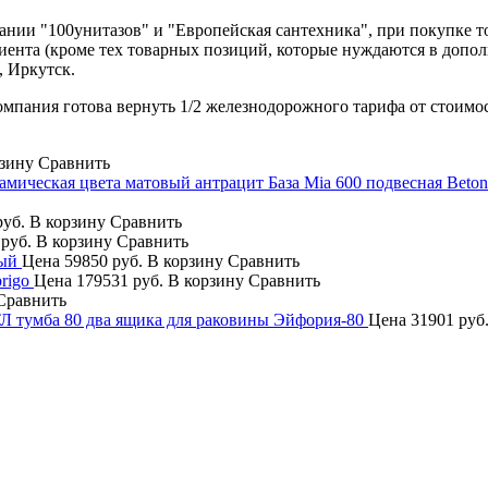
нии "100унитазов" и "Европейская сантехника", при покупке т
лиента (кроме тех товарных позиций, которые нуждаются в допо
, Иркутск.
компания готова вернуть 1/2 железнодорожного тарифа от стоимо
зину
Сравнить
База Mia 600 подвесная Bet
руб.
В корзину
Сравнить
 руб.
В корзину
Сравнить
ый
Цена
59850 руб.
В корзину
Сравнить
rigo
Цена
179531 руб.
В корзину
Сравнить
Сравнить
 тумба 80 два ящика для раковины Эйфория-80
Цена
31901 руб