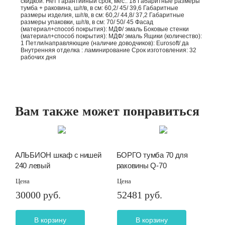
скидкой: Нет Гарантийный срок, мес.: 18 Габаритные размеры
тумба + раковина, ш/г/в, в см: 60,2/ 45/ 39,6 Габаритные
размеры изделия, ш/г/в, в см: 60,2/ 44,8/ 37,2 Габаритные
размеры упаковки, ш/г/в, в см: 70/ 50/ 45 Фасад
(материал+способ покрытия): МДФ/ эмаль Боковые стенки
(материал+способ покрытия): МДФ/ эмаль Ящики (количество):
1 Петли/направляющие (наличие доводчиков): Eurosoft/ да
Внутренняя отделка : ламинирование Срок изготовления: 32
рабочих дня
Вам также может понравиться
АЛЬБИОН шкаф с нишей
БОРГО тумба 70 для
240 левый
раковины Q-70
Цена
Цена
30000 руб.
52481 руб.
В корзину
В корзину