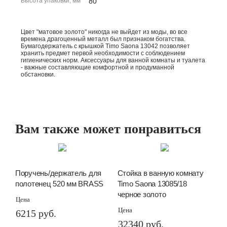
Высота упаковки, мм
80
Цвет "матовое золото" никогда не выйдет из моды, во все
времена драгоценный металл был признаком богатства.
Бумагодержатель с крышкой Timo Saona 13042 позволяет
хранить предмет первой необходимости с соблюдением
гигиенических норм. Аксессуары для ванной комнаты и туалета
- важные составляющие комфортной и продуманной
обстановки.
Вам также может понравиться
Поручень/держатель для
Стойка в ванную комнату
полотенец 520 мм BRASS
Timo Saona 13085/18
черное золото
Цена
Цена
6215 руб.
32340 руб.