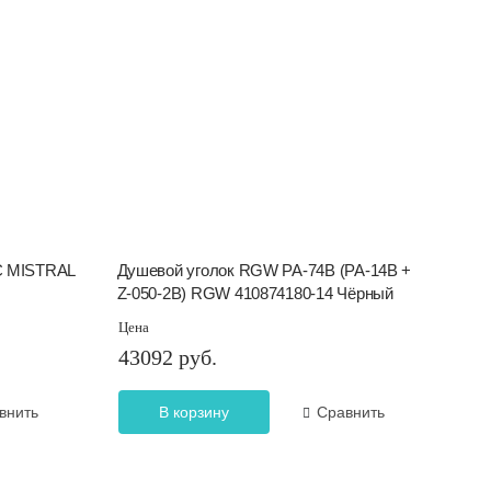
C MISTRAL
Душевой уголок RGW PA-74B (PA-14B +
Z-050-2B) RGW 410874180-14 Чёрный
Цена
43092 руб.
внить
В корзину
Сравнить