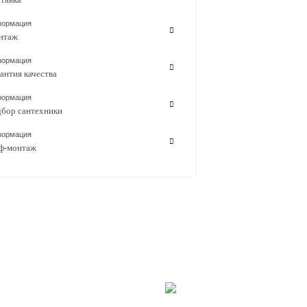
ормация
нтаж
ормация
антия качества
ормация
бор сантехники
ормация
ф-монтаж