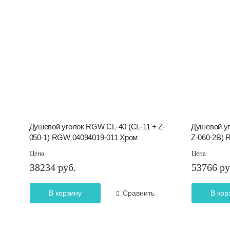
Душевой уголок RGW CL-40 (CL-11 + Z-
Душевой уг
050-1) RGW 04094019-011 Хром
Z-060-2B)
Цена
Цена
38234 руб.
53766 ру
В корзину
Сравнить
В кор