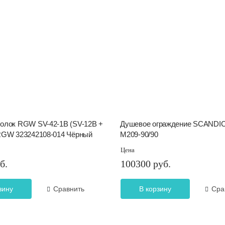
олок RGW SV-42-1B (SV-12B +
Душевое ограждение SCANDI
 RGW 323242108-014 Чёрный
M209-90/90
Цена
б.
100300 руб.
зину
Сравнить
В корзину
Сра