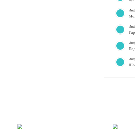
Инф
Мо
Инф
Гар
Инф
Под
Инф
Ше