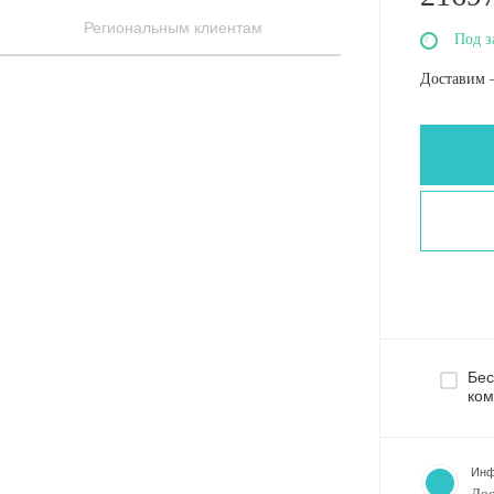
Региональным клиентам
Под з
Доставим 
Бес
ком
Инф
Дос