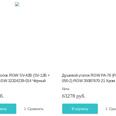
голок RGW SV-42B (SV-12B +
Душевой уголок RGW PA-76 (PA
 RGW 32324239-014 Чёрный
050-2) RGW 35087670-21 Хром
Цена
б.
63278 руб.
зину
Сравнить
В корзину
Сра