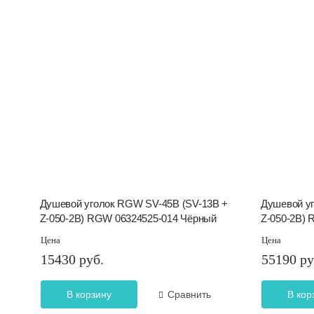
Душевой уголок RGW SV-45B (SV-13B +
Душевой у
Z-050-2B) RGW 06324525-014 Чёрный
Z-050-2B)
Цена
Цена
15430 руб.
55190 ру
В корзину
Сравнить
В кор