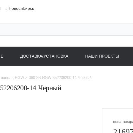
г. Новосибирск
НЕ
ДОСТАВКА/УСТАНОВКА
НАШИ ПРОЕКТЫ
 панель RGW Z-060-2B RGW 352206200-14 Чёрный
52206200-14 Чёрный
цена товар
21697