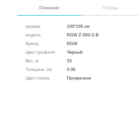
Описание
Отзывы
размер
100*195 см
модель
RGW Z-060-2-B
Бренд
RGW
Цвет профиля
Чёрный
Вес, кг
33
Толщина, см
0.06
Цвет стекла
Прозрачное