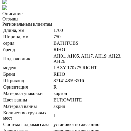
Описание
Отзывы
Региональным клиентам
Длина, мм
1700
Ширина, мм
750
серия
BATHTUBS
бренд
RIHO
AH01, AH05, AH17, AH19, AH23,
Подголовник
AH26
модель
LAZY 170x75 RIGHT
Бренд
RIHO
Штрихкод
8714148593516
Ориентация
R
Материал упаковки
картон
Цвет ванны
EUROWHITE
Материал ванны
акрил
Количество грузовых
1
мест
Система гидромассажа
установка по желанию
Аэромассаж
установка по желанию