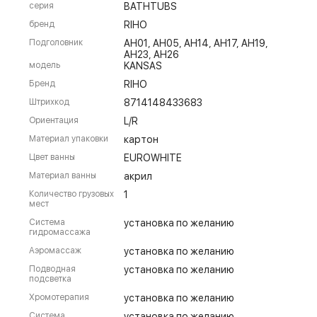
серия
BATHTUBS
бренд
RIHO
Подголовник
AH01, AH05, AH14, AH17, AH19,
AH23, AH26
модель
KANSAS
Бренд
RIHO
Штрихкод
8714148433683
Ориентация
L/R
Материал упаковки
картон
Цвет ванны
EUROWHITE
Материал ванны
акрил
Количество грузовых
1
мест
Система
установка по желанию
гидромассажа
Аэромассаж
установка по желанию
Подводная
установка по желанию
подсветка
Хромотерапия
установка по желанию
Система
установка по желанию