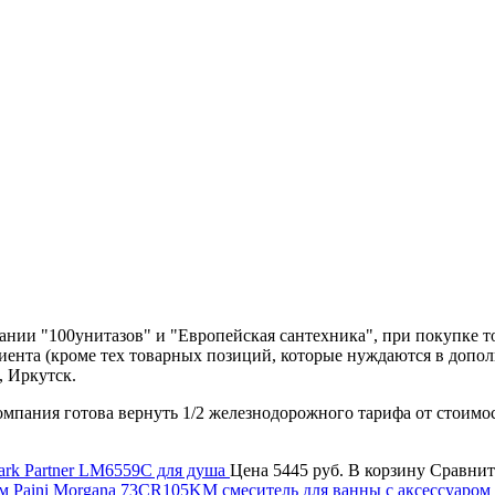
нии "100унитазов" и "Европейская сантехника", при покупке т
лиента (кроме тех товарных позиций, которые нуждаются в допо
, Иркутск.
компания готова вернуть 1/2 железнодорожного тарифа от стоимо
rk Partner LM6559C для душа
Цена
5445 руб.
В корзину
Сравнит
Paini Morgana 73CR105KM смеситель для ванны с аксессуаром