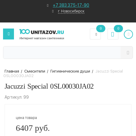
+7 383 375-17-90
г. Новосибирск
0
0
Главная
/
Смесители
/
Гигиенические души
/
Jacuzzi Special
0SL00030JA02
Jacuzzi Special 0SL00030JA02
Артикул: 99
цена товара
6407 руб.