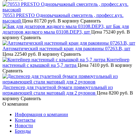
70553 PRESTO Однорычажный смеситель , професс.кух.
высокий
Цена
81720 руб.
В корзину
Сравнить
Бак для
дозаторов жидкого мыла 03108.DEP3, шт
Цена
75240 руб.
В
корзину
Сравнить
Автоматический настенный кран для раковины 07263.B, шт
Цена
22540 руб.
В корзину
Сравнить
Контейнер
настенный с крышкой на 5,7 литра
Цена
7410 руб.
В корзину
Сравнить
Диспенсер для туалетной бумаги прямоугольный из
нержавеющей стали матовый для 2 рулонов
Цена
8200 руб.
В
корзину
Сравнить
О компании
Информация о компании
Контакты
Новости
Бренды