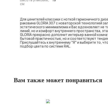
Высота упаковки,
19
см
Для ценителей классики с ноткой гармоничного диза
раковина GLORIA 307 с новаторской технологией зали
эстетического минимализма и Вас вдохновляет не т
линий, но и комфорт внутреннего пространства, эта
GLORIA прекрасно дополнит интерьер ванной комна
бытовой практичностью, но и соответствуют тенде
Прислушайтесь к внутреннему “Я” и выберите то, ч
подбор цвета по системе RAL.
Вам также может понравиться