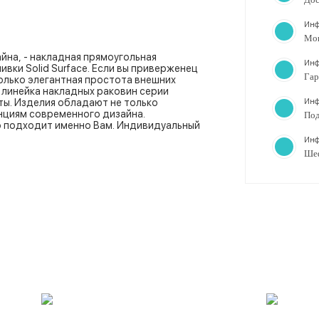
Инф
Мо
йна, - накладная прямоугольная
Инф
вки Solid Surface. Если вы приверженец
Гар
олько элегантная простота внешних
 линейка накладных раковин серии
Инф
ты. Изделия обладают не только
нциям современного дизайна.
Под
то подходит именно Вам. Индивидуальный
Инф
Ше