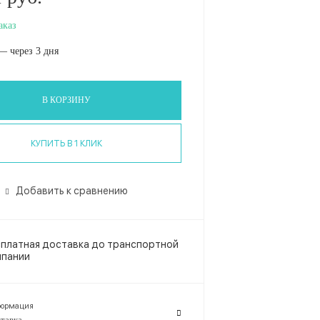
аказ
— через 3 дня
В КОРЗИНУ
КУПИТЬ В 1 КЛИК
Добавить к сравнению
платная доставка до транспортной
мпании
ормация
тавка