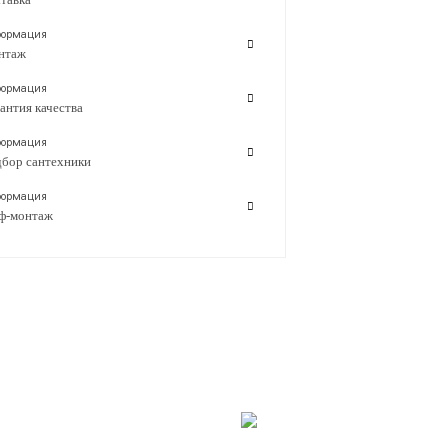
ормация
нтаж
ормация
антия качества
ормация
бор сантехники
ормация
ф-монтаж