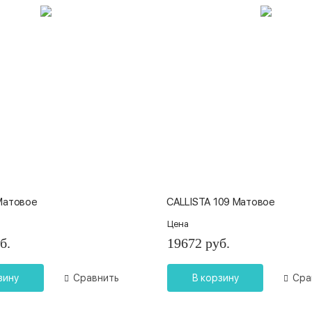
Матовое
CALLISTA 109 Матовое
Цена
б.
19672 руб.
зину
Сравнить
В корзину
Сра