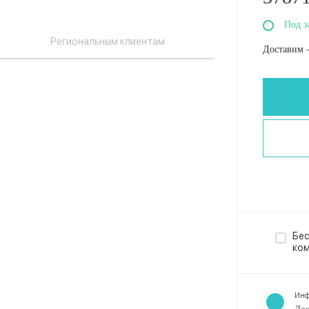
Под з
Региональным клиентам
Доставим 
Бес
ко
Инф
Дос