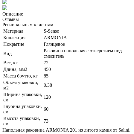
Описание
Отзывы
Региональным клиентам
Материал
S-Sense
Коллекция
ARMONIA
Покрытие
Глянцевое
Раковина напольная с отверстием под
Вид
смеситель
Вес, кг
72
Длина, мм2
450
Масса брутто, кг
85
Объём упаковки,
0,38
м2
Ширина упаковки,
120
см
Глубина упаковки,
60
см
Высота упаковки,
73
см
Напольная раковина ARMONIA 201 из литого камня от Salini.