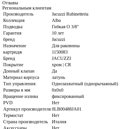
Отзывы
Региональным клиентам
Производитель
Jacuzzi Rubinetteria
Коллекция
Alba
Подводка
Гибкая O 3/8"
Гарантия
10 лет
бренд
Jacuzzi
Назначение
Для раковины
картридж
1150083
Бренд
JACUZZI
Покрытие
хром | CR
Донный клапан
Да
Материал корпуса
латунь
Тип управления
Однозахватный (однорычажный)
Размеры в мм
0x0x0
Вращение излива
фиксированный
PVD
Нет
Артикул производителя
0LB00488JA01
Термостат
Нет
Страна производитель
Италия
Аксессуары
Нет