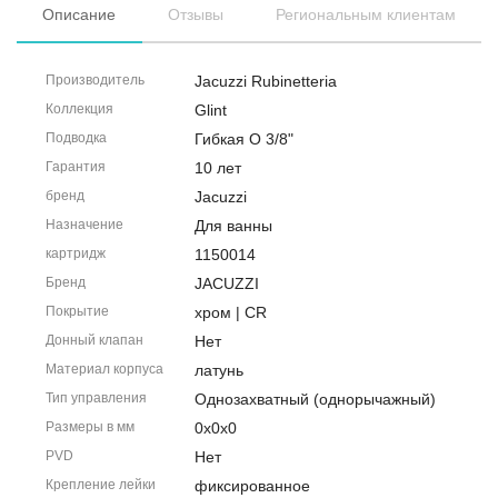
Описание
Отзывы
Региональным клиентам
Производитель
Jacuzzi Rubinetteria
Коллекция
Glint
Подводка
Гибкая O 3/8"
Гарантия
10 лет
бренд
Jacuzzi
Назначение
Для ванны
картридж
1150014
Бренд
JACUZZI
Покрытие
хром | CR
Донный клапан
Нет
Материал корпуса
латунь
Тип управления
Однозахватный (однорычажный)
Размеры в мм
0x0x0
PVD
Нет
Крепление лейки
фиксированное