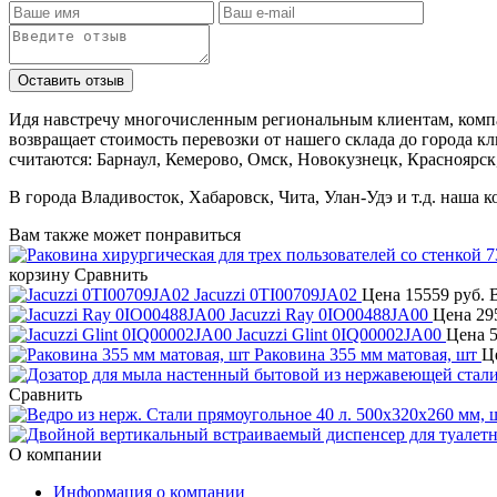
Идя навстречу многочисленным региональным клиентам, компа
возвращает стоимость перевозки от нашего склада до города к
считаются: Барнаул, Кемерово, Омск, Новокузнецк, Красноярск
В города Владивосток, Хабаровск, Чита, Улан-Удэ и т.д. наша 
Вам также может понравиться
корзину
Сравнить
Jacuzzi 0TI00709JA02
Цена
15559 руб.
Jacuzzi Ray 0IO00488JA00
Цена
29
Jacuzzi Glint 0IQ00002JA00
Цена
5
Раковина 355 мм матовая, шт
Ц
Сравнить
О компании
Информация о компании