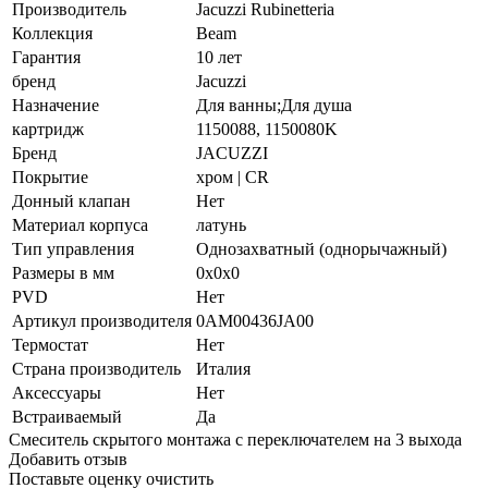
Производитель
Jacuzzi Rubinetteria
Коллекция
Beam
Гарантия
10 лет
бренд
Jacuzzi
Назначение
Для ванны;Для душа
картридж
1150088, 1150080K
Бренд
JACUZZI
Покрытие
хром | CR
Донный клапан
Нет
Материал корпуса
латунь
Тип управления
Однозахватный (однорычажный)
Размеры в мм
0x0x0
PVD
Нет
Артикул производителя
0AM00436JA00
Термостат
Нет
Страна производитель
Италия
Аксессуары
Нет
Встраиваемый
Да
Смеситель скрытого монтажа с переключателем на 3 выхода
Добавить отзыв
Поставьте оценку
очистить