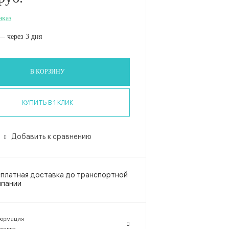
аказ
— через 3 дня
В КОРЗИНУ
КУПИТЬ В 1 КЛИК
Добавить к сравнению
платная доставка до транспортной
мпании
ормация
тавка