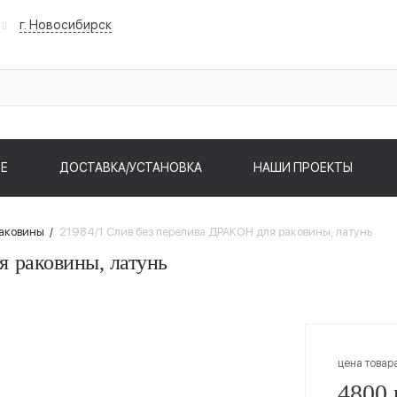
г. Новосибирск
Е
ДОСТАВКА/УСТАНОВКА
НАШИ ПРОЕКТЫ
раковины
/
21984/1 Слив без перелива ДРАКОН для раковины, латунь
я раковины, латунь
цена товар
4800 