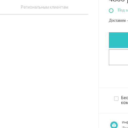
Региональным клиентам
Под з
Доставим 
Бес
ко
Инф
Дос