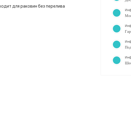
ходит для раковин без перелива
Инф
Мо
Инф
Гар
Инф
Под
Инф
Ше