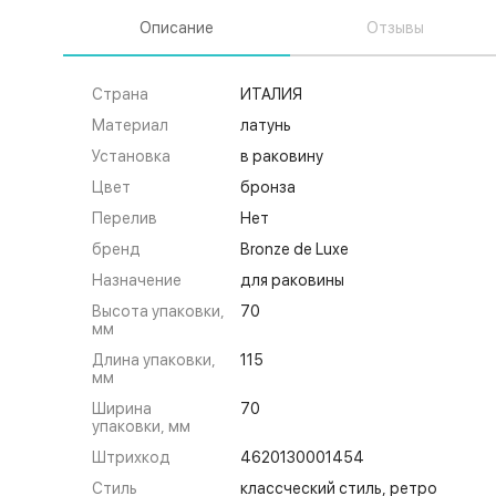
Описание
Отзывы
Страна
ИТАЛИЯ
Материал
латунь
Установка
в раковину
Цвет
бронза
Перелив
Нет
бренд
Bronze de Luxe
Назначение
для раковины
Высота упаковки,
70
мм
Длина упаковки,
115
мм
Ширина
70
упаковки, мм
Штрихкод
4620130001454
Стиль
классческий стиль, ретро