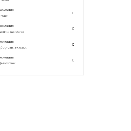
ормация
нтаж
ормация
антия качества
ормация
бор сантехники
ормация
ф-монтаж