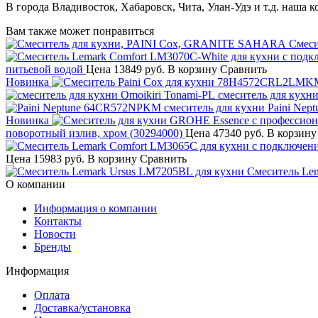
В города Владивосток, Хабаровск, Чита, Улан-Удэ и т.д. наша 
Вам также может понравиться
Смес
питьевой водой
Цена
13849 руб.
В корзину
Сравнить
Новинка
смеситель для кухни
Paini Nep
Новинка
поворотный излив, хром (30294000)
Цена
47340 руб.
В корзину
Цена
15983 руб.
В корзину
Сравнить
Смеситель Le
О компании
Информация о компании
Контакты
Новости
Бренды
Информация
Оплата
Доставка/установка