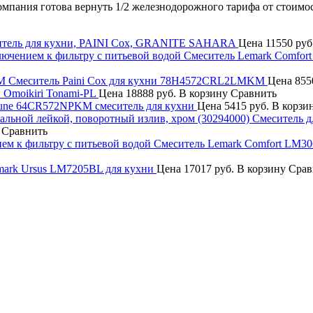
компания готова вернуть 1/2 железнодорожного тарифа от стоимо
итель для кухни, PAINI Cox, GRANITE SAHARA
Цена
11550 руб
Смеситель Lemark Comfort
Смеситель Paini Cox для кухни 78H4572CRL2LMKM
Цена
855
 Omoikiri Tonami-PL
Цена
18888 руб.
В корзину
Сравнить
tune 64CR572NPKM смеситель для кухни
Цена
5415 руб.
В корзи
Смеситель д
Сравнить
Смеситель Lemark Comfort LM30
mark Ursus LM7205BL для кухни
Цена
17017 руб.
В корзину
Срав