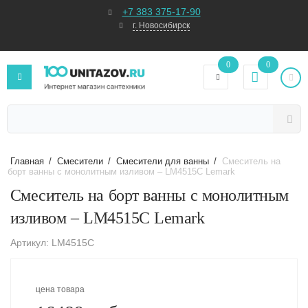
+7 383 375-17-90
г. Новосибирск
0
0
Главная
/
Смесители
/
Смесители для ванны
/
Смеситель на
борт ванны с монолитным изливом – LM4515C Lemark
Смеситель на борт ванны с монолитным
изливом – LM4515C Lemark
Артикул: LM4515C
цена товара