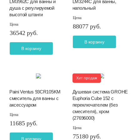
LM3962C для ванны и
LM3244C для ванны,
душа с регулируемой
напольный
высотой штанги
Цена
Цена
88077 руб.
36542 руб.
В корзину
В корзину
Хит продаж
Paini Ventus 93CR105KM
Душевая система GROHE
смеситель для ванны с
Euphoria Cube 152 с
аксессуаром
переключателем (без
смесителя), хром
Цена
(27696000)
11685 руб.
Цена
75180 руб.
В корзину