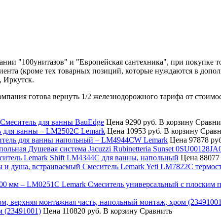
нии "100унитазов" и "Европейская сантехника", при покупке т
лиента (кроме тех товарных позиций, которые нуждаются в допо
, Иркутск.
компания готова вернуть 1/2 железнодорожного тарифа от стоимо
меситель для ванны BauEdge
Цена
9290 руб.
В корзину
Сравни
 для ванны – LM2502C Lemark
Цена
10953 руб.
В корзину
Сравн
итель для ванны напольный – LM4944CW Lemark
Цена
97878 ру
Душевая система Jacuzzi Rubinetteria Sunset 0SU00128JA
ситель Lemark Shift LM4344C для ванны, напольный
Цена
88077
Смеситель Lemark Yeti LM7822C термос
Смеситель универсальный с плоским 
м (23491001)
Цена
110820 руб.
В корзину
Сравнить