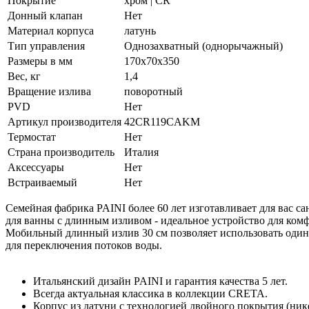
Покрытие
хром | CR
Донный клапан
Нет
Материал корпуса
латунь
Тип управления
Однозахватный (однорычажный)
Размеры в мм
170x70x350
Вес, кг
1,4
Вращение излива
поворотный
PVD
Нет
Артикул производителя
42CR119CAKM
Термостат
Нет
Страна производитель
Италия
Аксессуары
Нет
Встраиваемый
Нет
Семейная фабрика PAINI более 60 лет изготавливает для вас 
для ванны с длинным изливом - идеальное устройство для комф
Мобильный длинный излив 30 см позволяет использовать один 
для переключения потоков воды.
Итальянский дизайн PAINI и гарантия качества 5 лет.
Всегда актуальная классика в коллекции CRETA.
Корпус из латуни с технологией двойного покрытия (ник