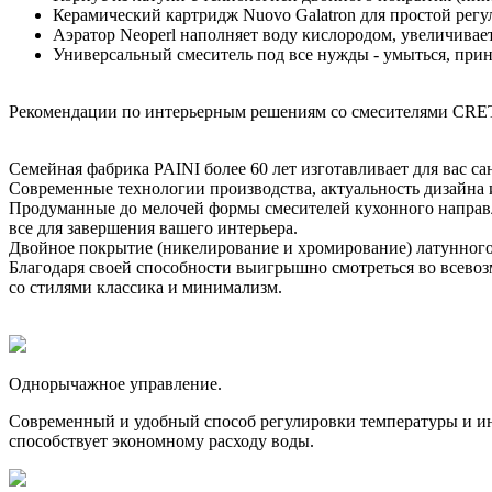
Керамический картридж Nuovo Galatron для простой регу
Аэратор Neoperl наполняет воду кислородом, увеличивает
Универсальный смеситель под все нужды - умыться, прин
Рекомендации по интерьерным решениям со смесителями CR
Семейная фабрика PAINI более 60 лет изготавливает для вас 
Современные технологии производства, актуальность дизайна
Продуманные до мелочей формы смесителей кухонного направле
все для завершения вашего интерьера.
Двойное покрытие (никелирование и хромирование) латунного
Благодаря своей способности выигрышно смотреться во всево
со стилями классика и минимализм.
Однорычажное управление.
Современный и удобный способ регулировки температуры и инт
способствует экономному расходу воды.