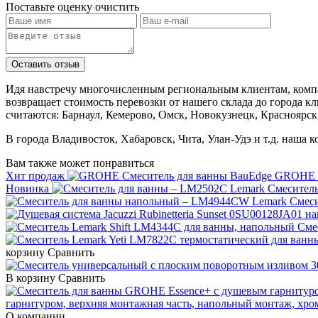
Поставьте оценку
очистить
Идя навстречу многочисленным региональным клиентам, компа
возвращает стоимость перевозки от нашего склада до города к
считаются: Барнаул, Кемерово, Омск, Новокузнецк, Красноярск
В города Владивосток, Хабаровск, Чита, Улан-Удэ и т.д. наша 
Вам также может понравиться
Хит продаж
GROHE С
Новинка
Смеситель
Смес
Сме
корзину
Сравнить
В корзину
Сравнить
гарнитуром, верхняя монтажная часть, напольный монтаж, хро
О компании