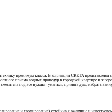
сантехнику премимум-класса. В коллекции CRETA представлены 
ортного приема водных процедур в городской квартире и загоро
смеситель под все нужды - умыться, принять душ, набрать ван
елирование и хромирование) устойчив к ржавчине и известковом