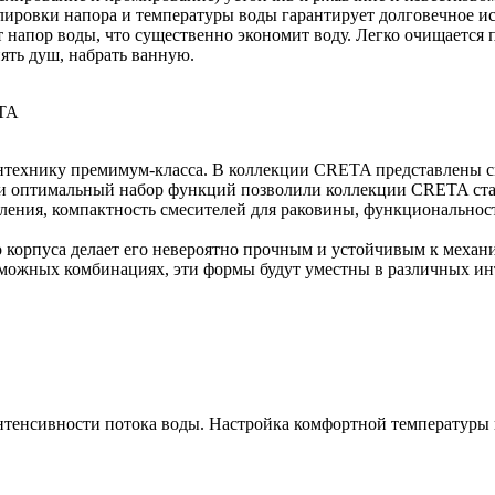
лировки напора и температуры воды гарантирует долговечное и
 напор воды, что существенно экономит воду. Легко очищается 
ять душ, набрать ванную.
ETA
сантехнику премимум-класса. В коллекции CRETA представлены с
 и оптимальный набор функций позволили коллекции CRETA стат
ния, компактность смесителей для раковины, функциональность
 корпуса делает его невероятно прочным и устойчивым к меха
зможных комбинациях, эти формы будут уместны в различных и
енсивности потока воды. Настройка комфортной температуры и 