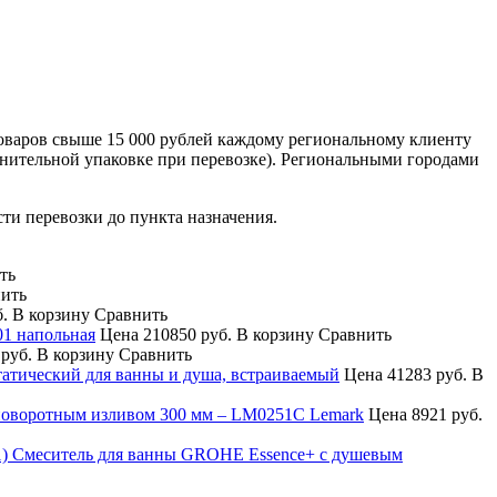
оваров свыше 15 000 рублей каждому региональному клиенту
лнительной упаковке при перевозке). Региональными городами
сти перевозки до пункта назначения.
ть
ить
б.
В корзину
Сравнить
01 напольная
Цена
210850 руб.
В корзину
Сравнить
 руб.
В корзину
Сравнить
татический для ванны и душа, встраиваемый
Цена
41283 руб.
В
поворотным изливом 300 мм – LM0251C Lemark
Цена
8921 руб.
Смеситель для ванны GROHE Essence+ с душевым