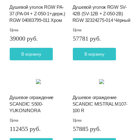
Душевой уголок RGW PA-
Душевой уголок RGW SV-
37 (PA-04 + Z-050-1+держ.)
42B (SV-12B + Z-050-2B)
RGW 04083799-011 Хром
RGW 32324275-014 Чёрный
Цена
Цена
39000 руб.
57781 руб.
В корзину
В корзину
Душевое ограждение
Душевое ограждение
SCANDIC S500-
SCANDIC MISTRAL M107-
YUKON/NORA
100 R
Цена
Цена
112455 руб.
57885 руб.