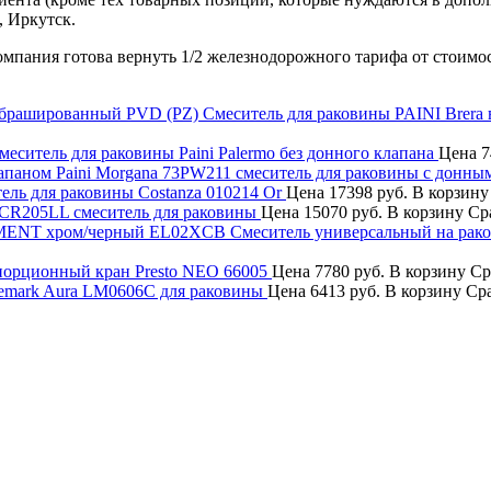
, Иркутск.
компания готова вернуть 1/2 железнодорожного тарифа от стоимо
Смеситель для раковины PAINI Brer
меситель для раковины Paini Palermo без донного клапана
Цена
7
Paini Morgana 73PW211 смеситель для раковины с донны
ель для раковины Costanza 010214 Or
Цена
17398 руб.
В корзину
9CR205LL смеситель для раковины
Цена
15070 руб.
В корзину
Ср
EL02XCB Смеситель универсальный на рак
орционный кран Presto NEO 66005
Цена
7780 руб.
В корзину
Ср
emark Aura LM0606C для раковины
Цена
6413 руб.
В корзину
Ср