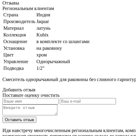
Отзывы
Региональным клиентам
Страна
Индия
Производитель
Jaquar
Материал
латунь
Коллекция
Kubix
Оснащение
в комплекте со шлангами
Установка
на раковину
Цвет
хром
Управление
Однорычажный
Подводка
1/2"
Смеситель однорычажный для раковины без сливного гарнитур
Добавить отзыв
Поставьте оценку
очистить
Идя навстречу многочисленным региональным клиентам, компа
возвращает стоимость перевозки от нашего склада до города к