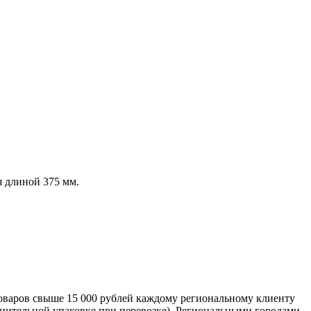
 длиной 375 мм.
оваров свыше 15 000 рублей каждому региональному клиенту
лнительной упаковке при перевозке). Региональными городами