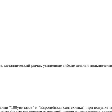
а, металлический рычаг, усиленные гибкие шланги подключения
нии "100унитазов" и "Европейская сантехника", при покупке т
лиента (кроме тех товарных позиций, которые нуждаются в допо