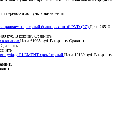
сти перевозки до пункта назначения.
a встраиваемый, черный брашированный PVD (PZ)
Цена
26510
480 руб.
В корзину
Сравнить
м клапаном
Цена
61085 руб.
В корзину
Сравнить
Сравнить
авнить
овину/биде ELEMENT хром/черный
Цена
12180 руб.
В корзину
авнить
авнить