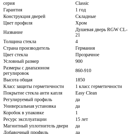
серия
Classic
Гарантия
1 год
Конструкция дверей
Складные
Цвет профиля
Хром
Душевая дверь RGW CL-
Название
21
Толщина стекла
4
Страна производитель
Германия
Цвет стекла
Прозрачное
Условный размер
900
Размеры с диапазоном
860-910
регулировок
Высота общая
1850
Класс защиты герметичности
1 класс герметичности
Покрытие стекла анти капля
Easy Clean
Регулируемый профиль
да
Универсальная установка
да
Коробок в упаковке
1
Ресурс эксплуатации
15 лет
Магнитный уплотнитель двери
да
Добавочный профиль
да