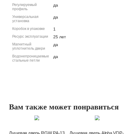
Регулируемый
да
профиль
Универсальная
да
установка
Коробок в упаковке
1
Ресурс эксплуатации
25 лет
Магнитный
да
уплотнитель двери
Водонепроницаемые
да
стальные петли
Вам также может понравиться
Душевая дверь RGW PA-13
Душевая дверь Alpha VDP-