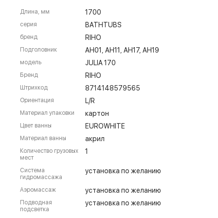
Длина, мм
1700
серия
BATHTUBS
бренд
RIHO
Подголовник
AH01, AH11, AH17, AH19
модель
JULIA 170
Бренд
RIHO
Штрихкод
8714148579565
Ориентация
L/R
Материал упаковки
картон
Цвет ванны
EUROWHITE
Материал ванны
акрил
Количество грузовых
1
мест
Система
установка по желанию
гидромассажа
Аэромассаж
установка по желанию
Подводная
установка по желанию
подсветка