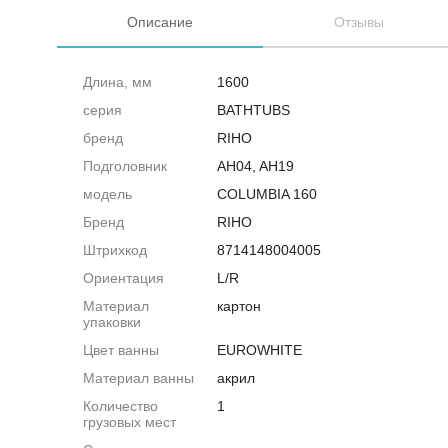
Описание
Отзывы
Длина, мм
1600
серия
BATHTUBS
бренд
RIHO
Подголовник
AH04, AH19
модель
COLUMBIA 160
Бренд
RIHO
Штрихкод
8714148004005
Ориентация
L/R
Материал
картон
упаковки
Цвет ванны
EUROWHITE
Материал ванны
акрил
Количество
1
грузовых мест