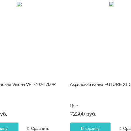
ловая Vincea VBT-402-1700R
Акриловая ванна FUTURE XL
Цена
уб.
72300 руб.
зину
Сравнить
В корзину
Сра