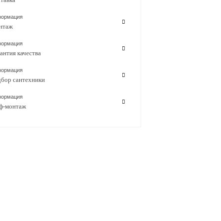
ормация
нтаж
ормация
антия качества
ормация
бор сантехники
ормация
ф-монтаж