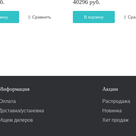
б.
40296 руб.
зину
Сравнить
В корзину
Сра
Информация
Акции
Оплата
Распродажа
Доставка/установка
Новинка
Ищем дилеров
Хит продаж