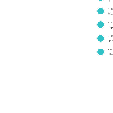
Инф
Мо
Инф
Гар
Инф
Под
Инф
Ше