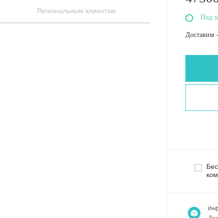
Региональным клиентам
Под з
Доставим 
Бес
ком
Инф
Дос