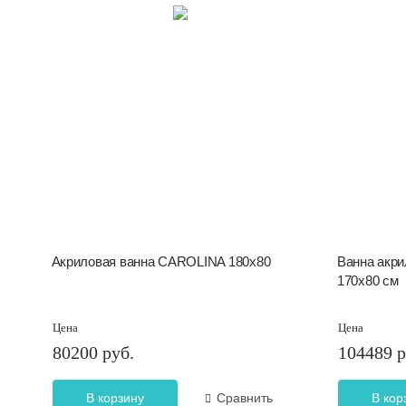
Акриловая ванна CAROLINA 180х80
Ванна акри
170x80 см
Цена
Цена
80200 руб.
104489 р
В корзину
Сравнить
В кор