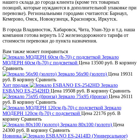
нашего склада до города клиента (кроме тех товарных
позиций, которые нуждаются в дополнительной упаковке при
перевозке). Региональными городами считаются: Барнаул,
Кемерово, Омск, Новокузнецк, Красноярск, Иркутск.
В города Владивосток, Хабаровск, Чита, Улан-Удэ и т.д. наша
компания готова вернуть 1/2 железнодорожного тарифа от
стоимости перевозки до пункта назначения.
Вам также может понравиться
Зеркало
МОДЕРН 60см (h-70) с подсветкой
Цена
13500 руб.
В корзину
Сравнить
Зеркало 56х90 (золото)
Цена
19931
руб.
В корзину
Сравнить
Хит продаж
Зеркало
ESBANO ES-2542HD
Цена
19508 руб.
В корзину
Сравнить
Зеркало 75х95 (бронза)
Цена
26111
руб.
В корзину
Сравнить
Зеркало
МОДЕРН 120см (h-70) с подсветкой
Цена
22176 руб.
В
корзину
Сравнить
Зеркало 80х100 (золото)
Цена
24300 руб.
В корзину
Сравнить
Новинка