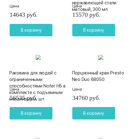
нержавеющей стали
Цена
Цена
матовый, 300 мл.
14643 руб.
15570 руб.
В корзину
В корзину
Раковина для людей с
Порционный кран Presto
ограниченными
Neo Duo 68050
способностями Nofer H5 в
Цена
Цена
комплекте с подъемным
56535 руб.
34760 руб.
механизмом, шт
В корзину
В корзину